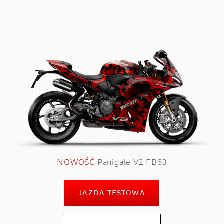
NOWOŚĆ
Panigale V2 FB63
JAZDA TESTOWA