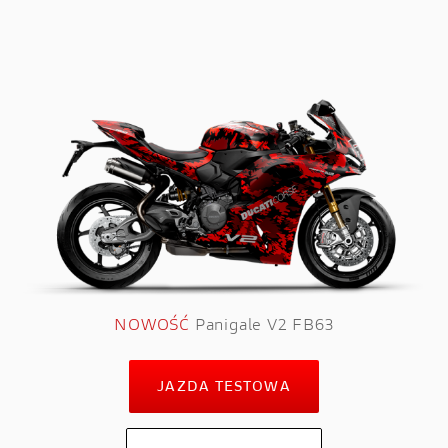
NOWOŚĆ
Panigale V2 FB63
JAZDA TESTOWA