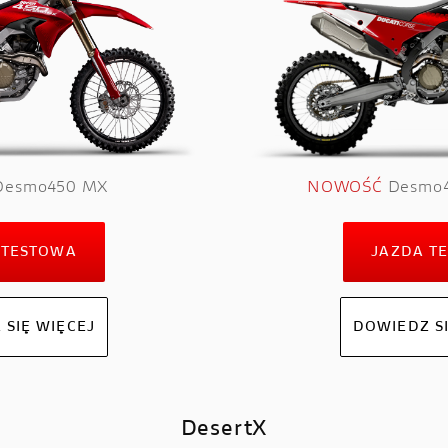
LE
E-BIKE
 V2
MIG-S
 V2 S
TK-01RR
e V2 MM93
Futa AXS
esmo450 MX
NOWOŚĆ
Desmo4
 V2 FB63
Futa All-Road
 V4
 TESTOWA
JAZDA T
 V4 S
 V4 R
 SIĘ WIĘCEJ
DOWIEDZ SI
DesertX