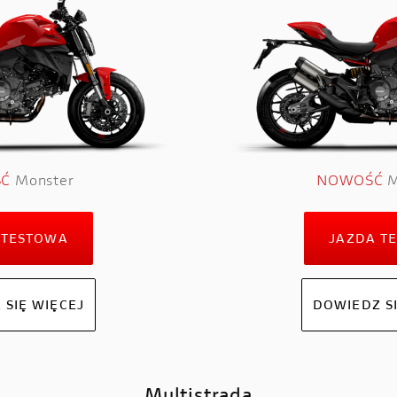
Ć
Monster
NOWOŚĆ
M
 TESTOWA
JAZDA T
 SIĘ WIĘCEJ
DOWIEDZ SI
Multistrada