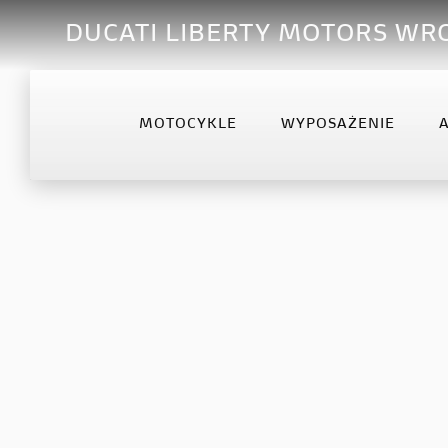
DUCATI LIBERTY MOTORS W
MOTOCYKLE
WYPOSAŻENIE
OFFROAD
DESERTX
DIA
Desmo450 MX
DesertX
Diav
Desmo450 MX Factory
Diav