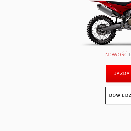
STREETFIGHTER
PANIGA
Streetfighter V2
Panigale
Streetfighter V2 S
Panigale
Streetfighter V4
Panigal
NOWOŚĆ
D
Streetfighter V4 S
Panigale
Panigale
JAZDA
Panigale
Panigale
DOWIEDZ