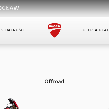
ROCŁAW
AKTUALNOŚCI
OFERTA DEA
VEL
XDIAVEL
HYPERMOTARD
OFERTA DEALERA
KO
el V4
XDiavel V4
Hypermotard 698 Mono
el V4 RS
Hypermotard V2
Hypermotard V2 SP
Offroad