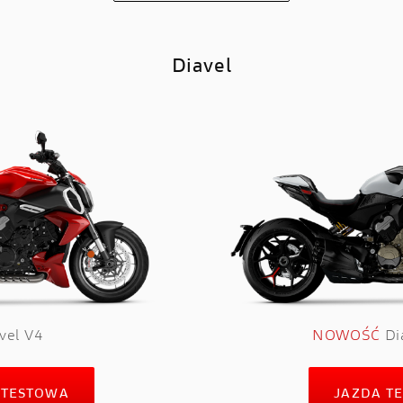
Diavel
vel V4
NOWOŚĆ
Di
 TESTOWA
JAZDA T