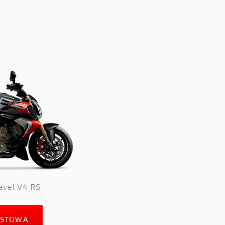
avel V4 RS
ESTOWA