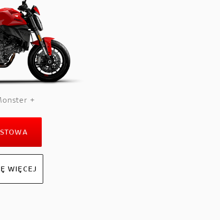
onster +
ESTOWA
Ę WIĘCEJ