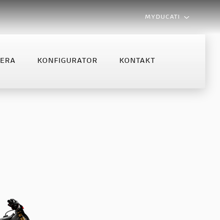
MYDUCATI
LERA
KONFIGURATOR
KONTAKT
MONSTER
MULTISTRADA
NFIGURATOR
KONTAKT
Monster
Multistrada V2
Monster +
Multistrada V2 S
Multistrada V4 S
Multistrada V4 Rally MY2025
Multistrada V4 Rally
Multistrada V4 Pikes Peak